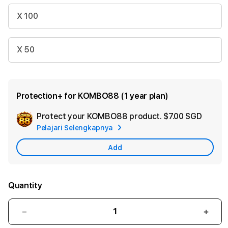
X 100
X 50
Protection+ for KOMBO88 (1 year plan)
Protect your KOMBO88 product.
$7.00 SGD
Add
Pelajari Selengkapnya
Apple
Care
Add
Quantity
Decrease
Incr
quantity
quant