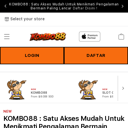
KOMBO88 : Satu Akses Mudah Untuk Menikmati Pengalaman
Bermain Paling Lancar
Daftar Disini !
Select your store
Cart
LOGIN
DAFTAR
NEW
NEW
KOMBO88
SLOT ONLINE
From $8.008 SGD
From $807.77 SGD
NEW
KOMBO88 : Satu Akses Mudah Untuk
Menikmati Pengalaman Bermain