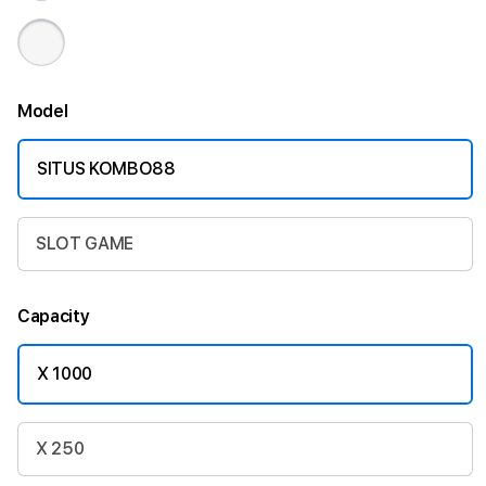
Model
SITUS KOMBO88
SLOT GAME
Capacity
X 1000
X 250