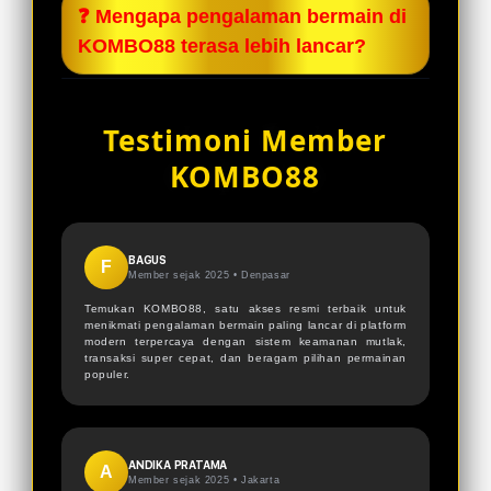
Keunggulan utamanya terletak pada
❓ Mengapa pengalaman bermain di
dan akun VIP Anda langsung aktif
akses satu pintu yang serba mudah,
KOMBO88 terasa lebih lancar?
saat itu juga.
server yang sangat stabil tanpa
hambatan, proses transaksi finansial
Karena KOMBO88 menggunakan
kilat, serta pelayanan premium
infrastruktur server modern yang
Testimoni Member
setiap hari.
terus diperbarui, memastikan visual
KOMBO88
yang memukau dan navigasi yang
responsif di segala jenis perangkat
tanpa kendala teknis.
BAGUS
F
Member sejak 2025 •
Denpasar
Temukan KOMBO88, satu akses resmi terbaik untuk
menikmati pengalaman bermain paling lancar di platform
modern terpercaya dengan sistem keamanan mutlak,
transaksi super cepat, dan beragam pilihan permainan
populer.
ANDIKA PRATAMA
A
Member sejak 2025 •
Jakarta