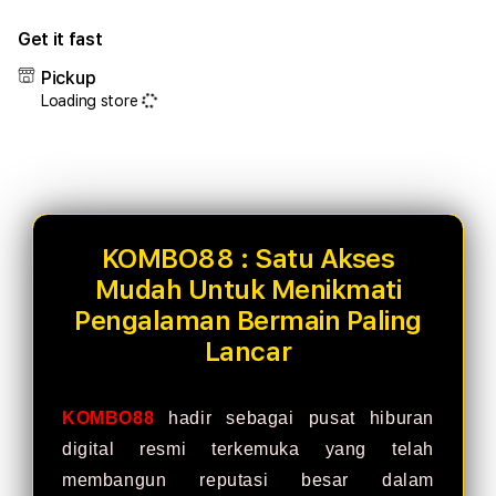
for
for
Get it fast
KOMBO88
KOM
:
:
Pickup
Satu
Satu
Loading store
Akses
Akse
Mudah
Mud
Untuk
Untu
Menikmati
Meni
Pengalaman
Peng
Bermain
Berm
Paling
Palin
KOMBO88 : Satu Akses
Lancar
Lanc
Mudah Untuk Menikmati
Pengalaman Bermain Paling
Lancar
KOMBO88
hadir sebagai pusat hiburan
digital resmi terkemuka yang telah
membangun reputasi besar dalam