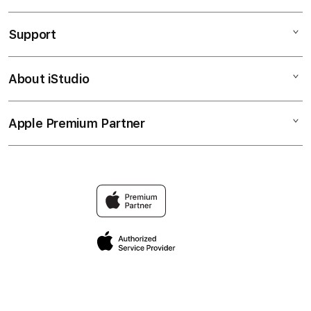
KOMBO 88
Support
AppleCare+
SITUS KOMBO88
Corporate
KOMBO88 ALTERNATIF
About iStudio
My Account
Slot Online
KOMBO88 LINK
Collection & Delivery
Elush Service Provider
KOMBO88 LOGIN
Apple Premium Partner
About Us
Returns & Exchanges
Financing Options
SLOT GAME
Find an iStudio near you
Contact Us
Trade-in
Why Shop at iStudio
FAQ
Traveller’s Reservation
Elush Corporate Website
Privacy Policy
Site Terms of Use